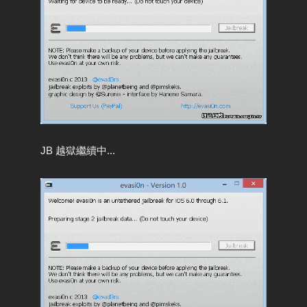
JB 越獄繼續中...