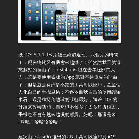
既
iOS 5.1.1 JB
之後已經超過七、八個月的時間
了，現在終於又有機會來越獄了！雖然說我早就遺
忘越獄的理由了，
installous
也在去年底關門大
吉，若是要使用盜版的 App 絕對不是優先的理由
了，但是還是有許多不錯的工具可以使用，甚至個
人化自己的手機風格；不過依照我自己的使用經驗
來看，還是維持免越獄的狀態最好，隨著 IOS 的
升級來改善功能，自然也不會多了太多垃圾檔案，
手機也不會有越來越慢的感覺。好吧！那還是來
JB 吧！哈哈哈哈哈！
這次由
evasi0n
推出的 JB 工具可以適用於 iOS