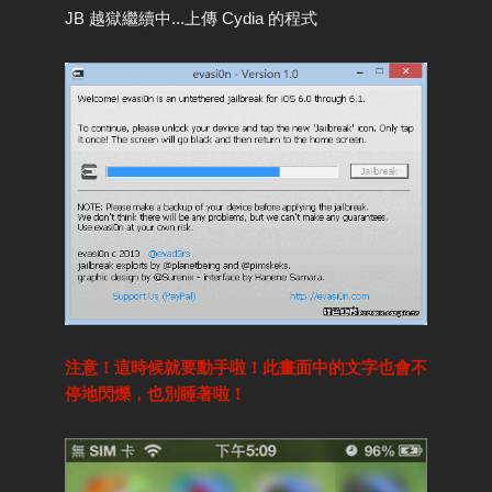
JB 越獄繼續中...上傳 Cydia 的程式
注意！這時候就要動手啦！此畫面中的文字也會不
停地閃爍，也別睡著啦！