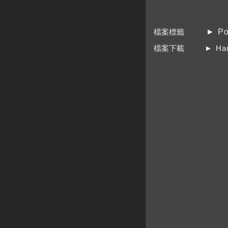
檔案標籤
► P
檔案下載