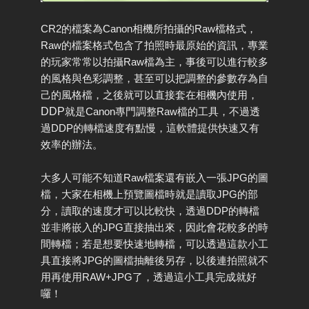
CR2的檔案為Canon相機所拍攝的Raw檔格式，
Raw的檔案格式包含了拍照時最原始的資訊，專業
的玩家常常以拍攝Raw檔為主，事後可以進行較多
的風格與色彩調整，甚至可以把調整的參數存為自
己的風格檔，之後就可以直接套在相機內使用，
DDP
就是Canon專門調整Raw檔的工具，不過透
過DDP的轉檔速度有點慢，這軟體提供快速又有
效率的辦法。
大多人可能不知道Raw檔案還有嵌入一張JPG的圖
檔，大家在相機上預覽圖檔時就是讀取JPG的部
分，讀取的速度才可以比較快，透過DDP的轉檔
並非將嵌入的JPG直接抽出來，因此會花較多的時
間轉檔；若是想要快速地轉檔，可以透過這款小工
具直接將JPG的圖檔抽離後另存，以後連拍照就不
用再使用RAW+JPG了，透過這小工具完成就好
囉！