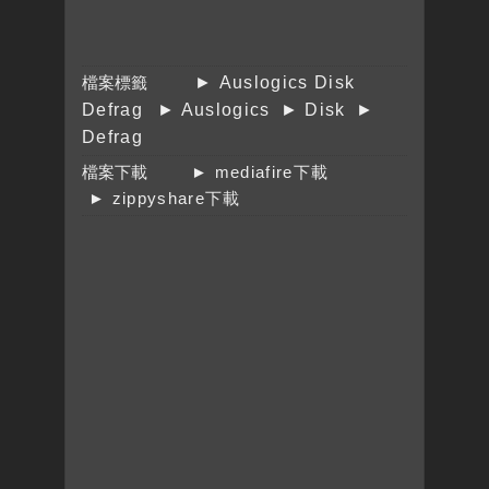
檔案標籤
► Auslogics Disk
Defrag
► Auslogics
► Disk
►
Defrag
檔案下載