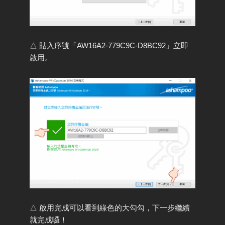
△ 貼入序號「AW16A2-779C9C-D8BC92」立即
啟用。
△ 啟用完成可以看到綠色的大勾勾，下一步繼續
就完成囉！