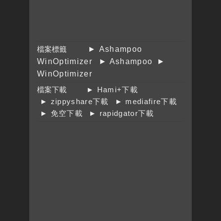
檔案標籤
► Ashampoo
WinOptimizer
► Ashampoo
►
WinOptimizer
檔案下載