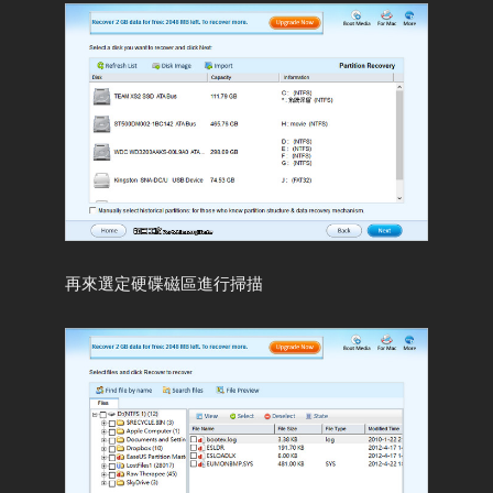
再來選定硬碟磁區進行掃描