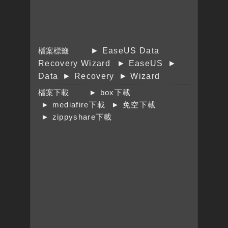
檔案標籤
► EaseUS Data
Recovery Wizard
► EaseUS
►
Data
► Recovery
► Wizard
檔案下載