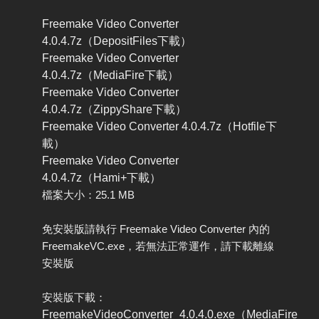
Freemake Video Converter
4.0.4.7z（DepositFiles下載）
Freemake Video Converter
4.0.4.7z（MediaFire下載）
Freemake Video Converter
4.0.4.7z（ZippyShare下載）
Freemake Video Converter 4.0.4.7z（Hotfile下
載）
Freemake Video Converter
4.0.4.7z（Hami+下載）
檔案大小：25.1 MB
免安裝版請執行 Freemake Video Converter 內的
FreemakeVC.exe，若無法正常運作，請下載離線
安裝版
安裝版下載：
FreemakeVideoConverter_4.0.4.0.exe（MediaFire