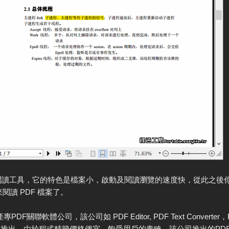
閱讀工具，它的特色是檔案小，啟動及閱讀瀏覽的速度快，從此之後
er 來閱讀 PDF 檔案了。
產專PDF關聯軟體公司，該公司如 PDF Editor, PDF Text Converter，PD
r等等軟體推出，由於程式精簡價格便宜，飽受用戶的青睞，該公司推出的PDF