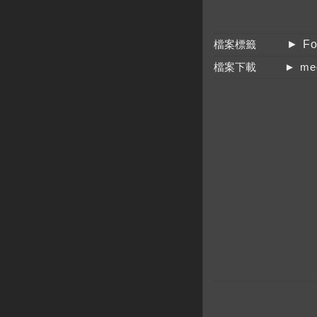
檔案標籤
► Fo
檔案下載