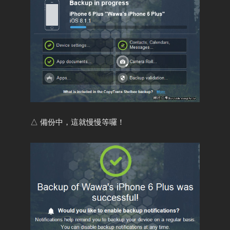
△ 備份中，這就慢慢等囉！