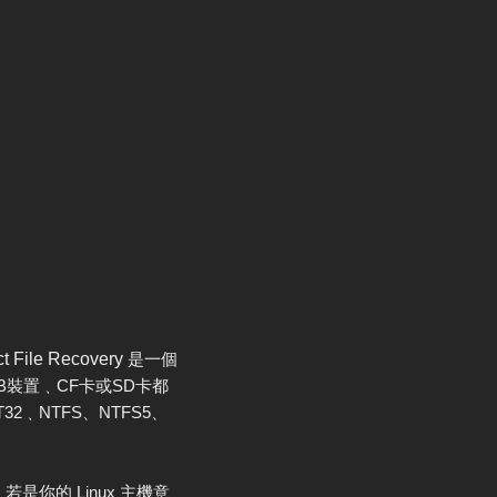
ct File Recovery
是一個
裝置﹑CF卡或SD卡都
2﹑NTFS、NTFS5、
是你的 Linux 主機意