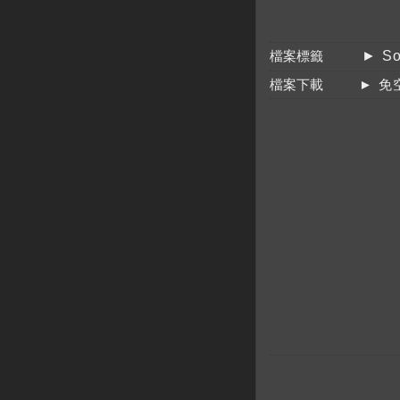
檔案標籤
► So
檔案下載