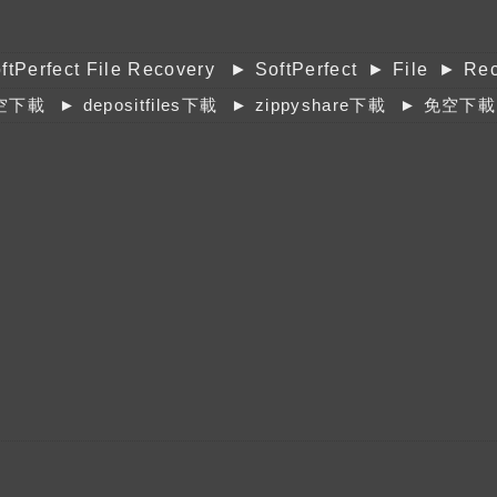
ftPerfect File Recovery
► SoftPerfect
► File
► Rec