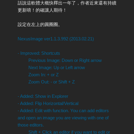
話說這軟體大概快釋出一年了，作者近來還有持續
更新唷！的確讓人期待！
設定在左上的圓圈圈。
NexusImage ver1.1.3.992 (2013.02.21)
- Improved: Shortcuts
Previous Image: Down or Right arrow
Next Image: Up or Left arrow
Zoom In: + or Z
Zoom Out: - or Shift + Z
- Added: Show in Explorer
- Added: Flip Horizontal/Vertical
- Added: Edit with function. You can add editors
and open an image you are viewing with one of
those editors.
Shift + Click an editor if you want to edit or