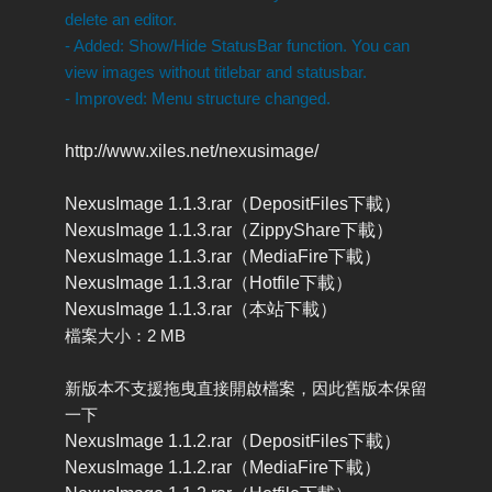
delete an editor.
- Added: Show/Hide StatusBar function. You can
view images without titlebar and statusbar.
- Improved: Menu structure changed.
http://www.xiles.net/nexusimage/
NexusImage 1.1.3.rar（DepositFiles下載）
NexusImage 1.1.3.rar（ZippyShare下載）
NexusImage 1.1.3.rar（MediaFire下載）
NexusImage 1.1.3.rar（Hotfile下載）
NexusImage 1.1.3.rar（本站下載）
檔案大小：2 MB
新版本不支援拖曳直接開啟檔案，因此舊版本保留
一下
NexusImage 1.1.2.rar（DepositFiles下載）
NexusImage 1.1.2.rar（MediaFire下載）