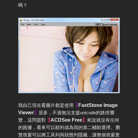
嗎？
我自己現在看圖片都是使用
【
FastStone Image
Viewer
】
居多，不過無法支援unicode的路徑瀏
覽，這問題對
【
ACDSee Free
】
來說就沒有任何
的困擾，看來可以順利成為我的第二輔助選擇。瀏
覽視窗可以將工具列與狀態列隱藏，讓整個視窗更