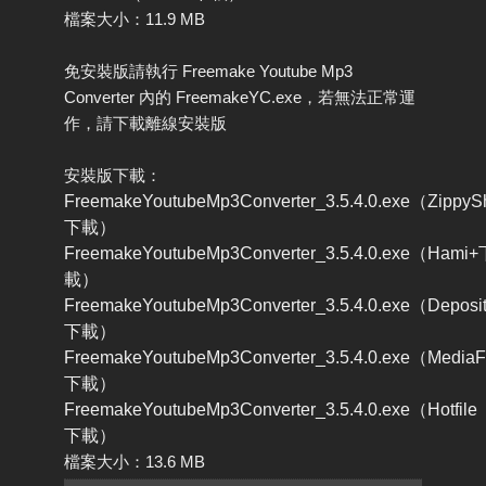
檔案大小：11.9 MB
免安裝版請執行 Freemake Youtube Mp3
Converter 內的 FreemakeYC.exe，若無法正常運
作，請下載離線安裝版
安裝版下載：
FreemakeYoutubeMp3Converter_3.5.4.0.exe（ZippyS
下載）
FreemakeYoutubeMp3Converter_3.5.4.0.exe（Hami
載）
FreemakeYoutubeMp3Converter_3.5.4.0.exe（Deposit
下載）
FreemakeYoutubeMp3Converter_3.5.4.0.exe（MediaF
下載）
FreemakeYoutubeMp3Converter_3.5.4.0.exe（Hotfile
下載）
檔案大小：13.6 MB