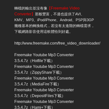
轉檔的輸出並沒有像
【
Freemake Video
Converter
】
那般豐富，不過也提供了AVI、
KMV、MP3、iPod/iPhone、Android、PSP與3GP
幾種基本的轉換格式，若沒有太進階的轉檔需求，
下載網路影音使用這軟體恰到好處。
http://www.freemake.com/free_video_downloader/
Freemake Youtube Mp3 Converter
3.5.4.7z（Hotfile下載）
Freemake Youtube Mp3 Converter
3.5.4.7z（ZippyShare下載）
Freemake Youtube Mp3 Converter
3.5.4.7z（MediaFire下載）
Freemake Youtube Mp3 Converter
3.5.4.7z（DepositFiles下載）
Freemake Youtube Mp3 Converter
3.5.4.7z（Hami+下載）