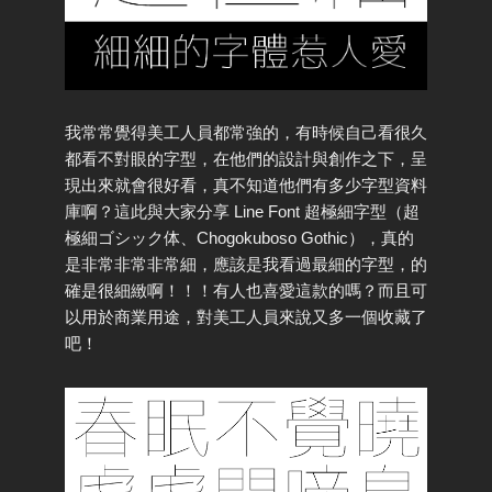
我常常覺得美工人員都常強的，有時候自己看很久
都看不對眼的字型，在他們的設計與創作之下，呈
現出來就會很好看，真不知道他們有多少字型資料
庫啊？這此與大家分享 Line Font 超極細字型（超
極細ゴシック体、Chogokuboso Gothic），真的
是非常非常非常細，應該是我看過最細的字型，的
確是很細緻啊！！！有人也喜愛這款的嗎？而且可
以用於商業用途，對美工人員來說又多一個收藏了
吧！