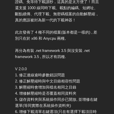
證碼、免等待下載讀秒，這真的是太方便了！而且
還支援 1000 線同時下載、載點的編碼、短網址、
斷點續傳、代理下載、無密碼檔案的自動解壓縮，
真的應該被封為新一代的下載神器！
此次發佈了 4 種不同的檔案(版本都是一樣的) , 差
別只在於 x86 和 Anycpu 兩種,
再分為有裝 .net framework 3.5 與沒安裝 .net
framework 3.5 , 所以才有四種.
V 2.0.0
1. 修正連線逾時參數錯誤問題
2. 修正解壓縮時與中文目錄相容性問題
3. 解壓縮時會增加與檔名相同之目錄
4. 增修解壓縮時是否覆蓋相同資料夾
5. 儲存資料夾與系統操作同步已開放, 並增修右鍵
選單(等同實際在系統操作資料夾)
6. 增修下載清單右鍵選項(只在有選擇下載項目時