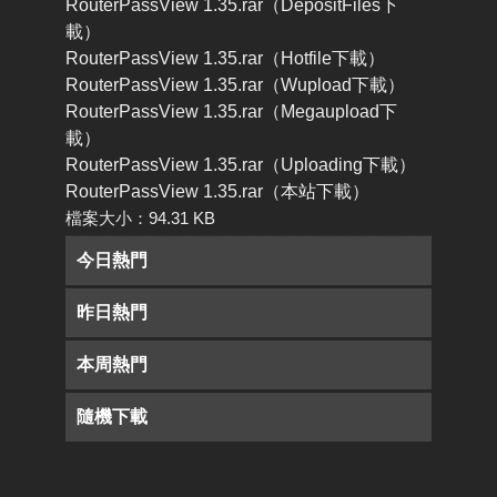
RouterPassView 1.35.rar（DepositFiles下
載）
RouterPassView 1.35.rar（Hotfile下載）
RouterPassView 1.35.rar（Wupload下載）
RouterPassView 1.35.rar（Megaupload下
載）
RouterPassView 1.35.rar（Uploading下載）
RouterPassView 1.35.rar（本站下載）
檔案大小：94.31 KB
今日熱門
昨日熱門
本周熱門
隨機下載