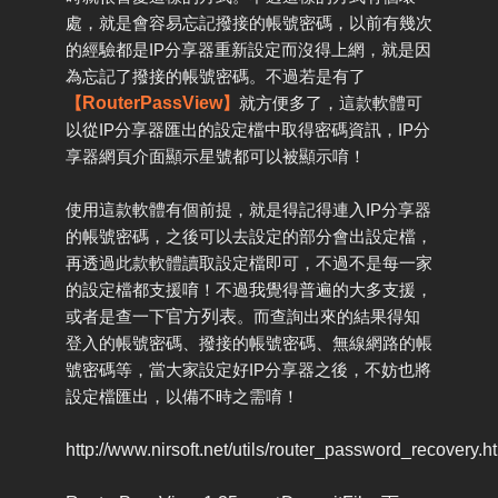
處，就是會容易忘記撥接的帳號密碼，以前有幾次
的經驗都是IP分享器重新設定而沒得上網，就是因
為忘記了撥接的帳號密碼。不過若是有了
【
RouterPassView
】
就方便多了，這款軟體可
以從IP分享器匯出的設定檔中取得密碼資訊，IP分
享器網頁介面顯示星號都可以被顯示唷！
使用這款軟體有個前提，就是得記得連入IP分享器
的帳號密碼，之後可以去設定的部分會出設定檔，
再透過此款軟體讀取設定檔即可，不過不是每一家
的設定檔都支援唷！不過我覺得普遍的大多支援，
或者是查一下
官方列表
。而查詢出來的結果得知
登入的帳號密碼、撥接的帳號密碼、無線網路的帳
號密碼等，當大家設定好IP分享器之後，不妨也將
設定檔匯出，以備不時之需唷！
http://www.nirsoft.net/utils/router_password_recovery.h