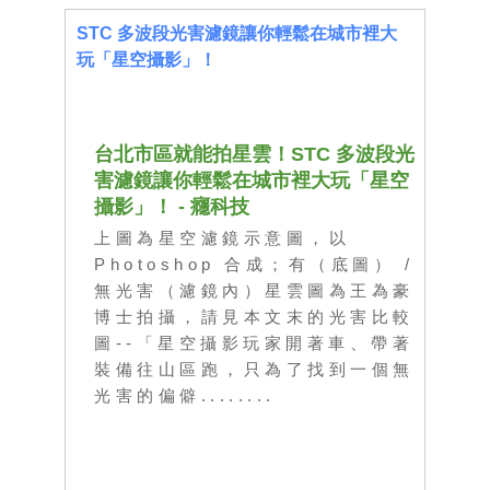
STC 多波段光害濾鏡讓你輕鬆在城市裡大
玩「星空攝影」！
台北市區就能拍星雲！STC 多波段光
害濾鏡讓你輕鬆在城市裡大玩「星空
攝影」！ - 癮科技
上圖為星空濾鏡示意圖，以
Photoshop 合成；有（底圖） /
無光害（濾鏡內）星雲圖為王為豪
博士拍攝，請見本文末的光害比較
圖--「星空攝影玩家開著車、帶著
裝備往山區跑，只為了找到一個無
光害的偏僻...
.....