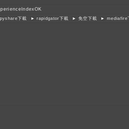
perienceIndexOK