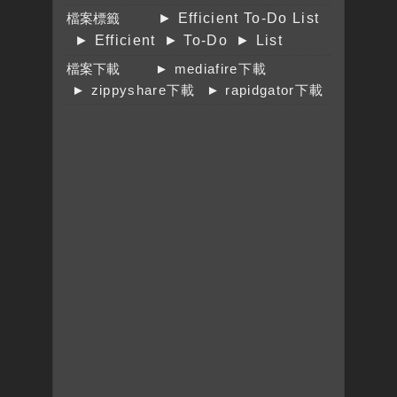
檔案標籤
► Efficient To-Do List
► Efficient
► To-Do
► List
檔案下載