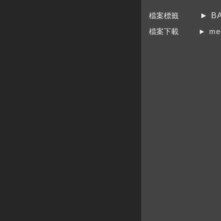
檔案標籤
► B
檔案下載