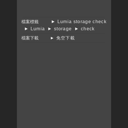
檔案標籤
► Lumia storage check
► Lumia
► storage
► check
檔案下載