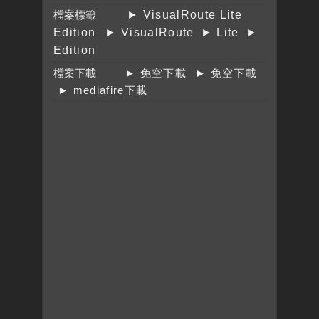
檔案標籤
► VisualRoute Lite
Edition
► VisualRoute
► Lite
►
Edition
檔案下載