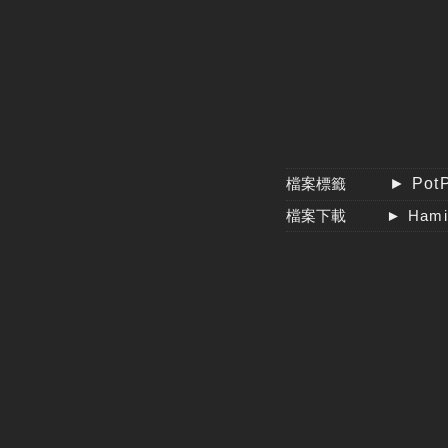
檔案標籤
► PotP
檔案下載