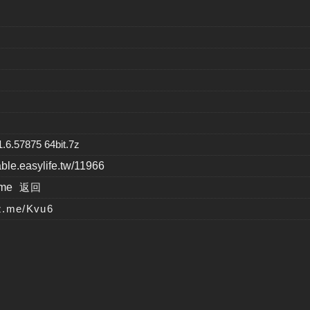
57875 64bit.7z
table.easylife.tw/11966
.me