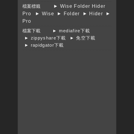
檔案標籤
► Wise Folder Hider
Pro
► Wise
► Folder
► Hider
►
Pro
檔案下載