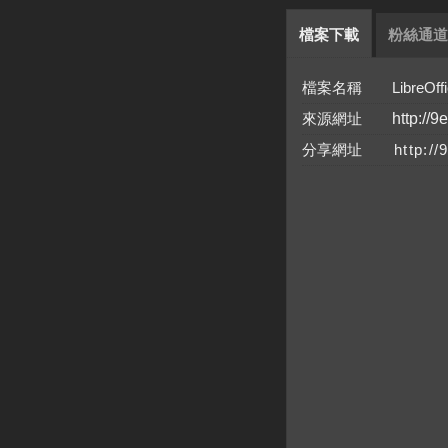
檔案下載
粉絲通道
檔案名稱 LibreOfficeP
來源網址
http://9
分享網址