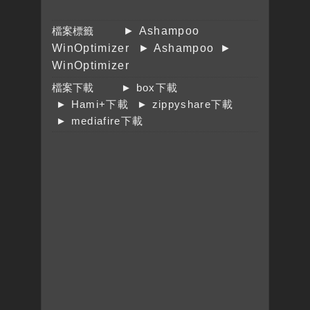
檔案標籤
► Ashampoo
WinOptimizer
► Ashampoo
►
WinOptimizer
檔案下載