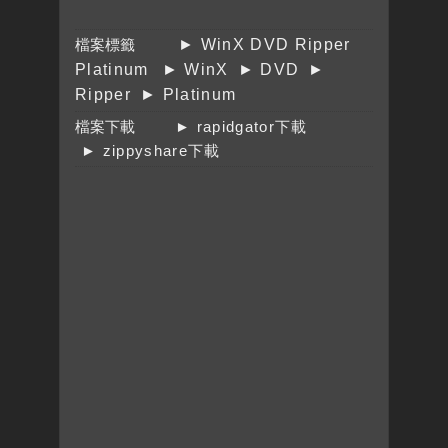
檔案標籤
► WinX DVD Ripper
Platinum
► WinX
► DVD
►
Ripper
► Platinum
檔案下載