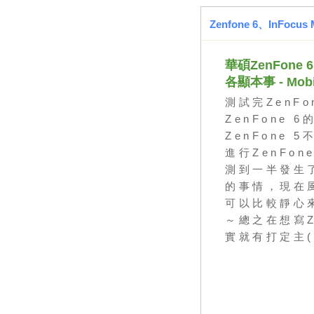
Zenfone 6、InFocus
華碩ZenFone 6 
各顯本事 - Mobi
測試完ZenFo
ZenFone 
ZenFone
進行ZenFo
測到一半發生
的事情，現在
可以比較靜心
～總之在想寫Z
實就有打定主(
第1頁)
.....