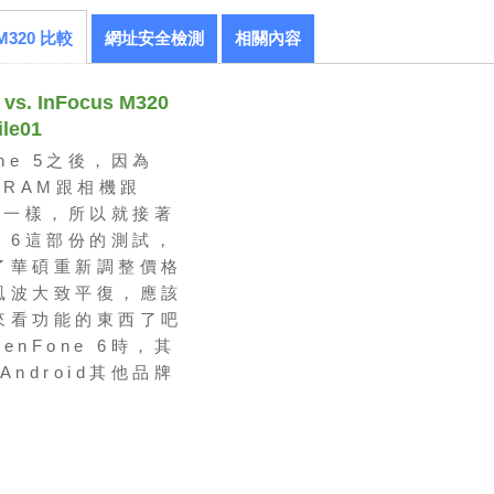
 M320 比較
網址安全檢測
相關內容
vs. InFocus M320
le01
ne 5之後，因為
6的RAM跟相機跟
 5不一樣，所以就接著
ne 6這部份的測試，
了華碩重新調整價格
風波大致平復，應該
來看功能的東西了吧
enFone 6時，其
Android其他品牌