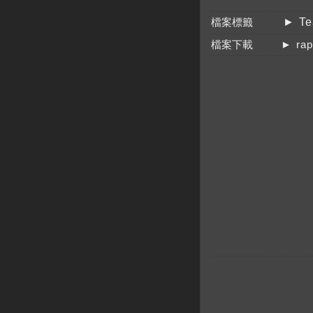
檔案標籤
► T
檔案下載