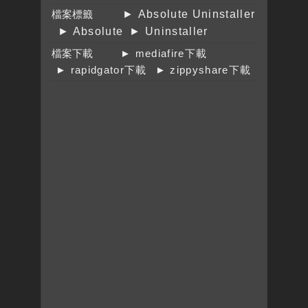
檔案標籤
► Absolute Uninstaller
► Absolute
► Uninstaller
檔案下載