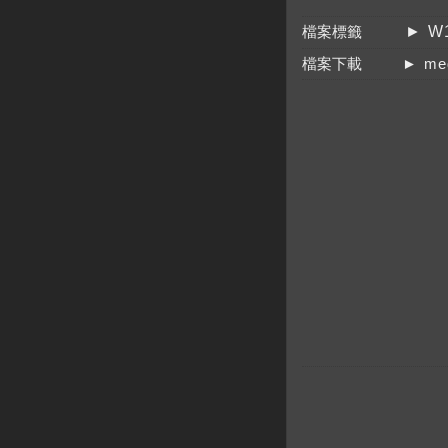
檔案標籤
► W1
檔案下載