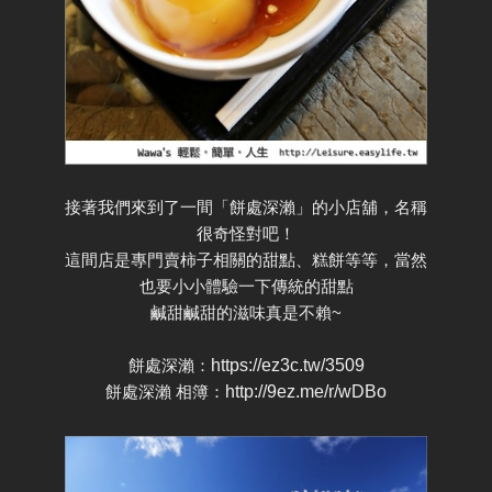
接著我們來到了一間「餅處深瀨」的小店舖，名稱
很奇怪對吧！
這間店是專門賣柿子相關的甜點、糕餅等等，當然
也要小小體驗一下傳統的甜點
鹹甜鹹甜的滋味真是不賴~
餅處深瀨：
https://ez3c.tw/3509
餅處深瀨 相簿：
http://9ez.me/r/wDBo