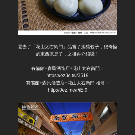
還去了「花山太右衛門」品嘗了酒釀包子，很奇怪
的東西就是了，之後再介紹囉！
有備館+森民酒造店+花山太右衛門：
https://ez3c.tw/3519
有備館+森民酒造店+花山太右衛門 相簿：
http://9ez.me/r/iEl9