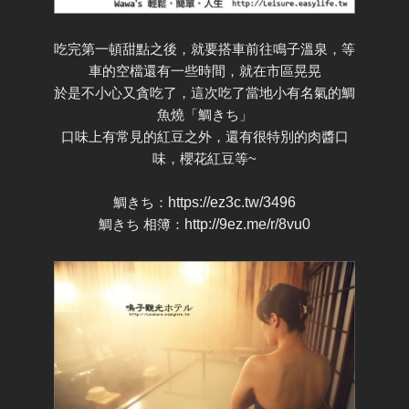
吃完第一頓甜點之後，就要搭車前往鳴子溫泉，等
車的空檔還有一些時間，就在市區晃晃
於是不小心又貪吃了，這次吃了當地小有名氣的鯛
魚燒「鯛きち」
口味上有常見的紅豆之外，還有很特別的肉醬口
味，櫻花紅豆等~
鯛きち：
https://ez3c.tw/3496
鯛きち 相簿：
http://9ez.me/r/8vu0