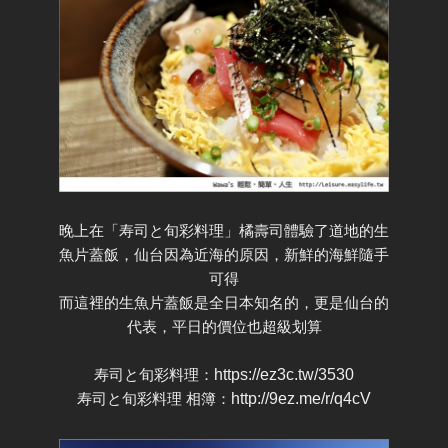
晚上在「寿司と旬彩料理」橘壽司體驗了道地的生
魚片蓋飯，仙台因為近海的原因，新鮮的海鮮隨手
可得
而這裡的生魚片蓋飯是全日本知名的，更是仙台的
代表，平日的價位也超級划算
寿司と旬彩料理：
https://ez3c.tw/3530
寿司と旬彩料理 相簿：
http://9ez.me/r/q4cV