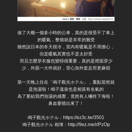
做了大概一個多小時的公車，真的是很受不了車上
的暖氣，整個就是非常的難受
雖然說日本的冬天很冷，室內有暖氣是不用擔心，
但是暖氣其實也不是太好受
而且怎麼穿衣服也變得很重要，真的是裡面穿少
少，外面一大件就好，背心加外套反而更麻煩
第一天晚上住在「鳴子觀光ホテル」，重點當然就
是泡湯啦！鳴子溫泉也是相當有名氣的
為了要給我們泡湯的感覺，竟然有人犧牲下海啦！
鼻血要噴出來了！
鳴子觀光ホテル：
https://ez3c.tw/3501
鳴子觀光ホテル 相簿：
http://9ez.me/r/PzOp