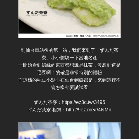
到仙台車站後的第一站，我們來到了「ずんだ茶
寮」小小體驗一下當地名產
一開始看到綠綠的東西都想說是抹茶，沒想到這是
毛豆啊！的確是非常特別的體驗
而這樣的毛豆小點心在仙台到處都是，來到這裡不
管怎樣都要試試看
ずんだ茶寮：
https://ez3c.tw/3495
ずんだ茶寮 相簿：
http://9ez.me/r/4NMn