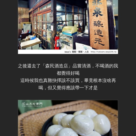
之後還去了「森民酒造店」品嘗清酒，不喝酒的我
都覺得好喝
這時候我也真難抉擇該不該買，畢竟根本沒啥再
喝，但又覺得應該帶一下才是