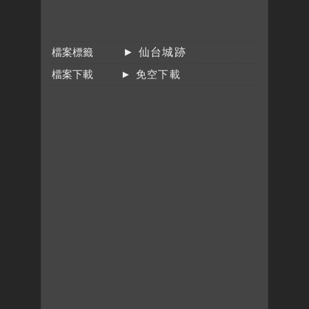
檔案標籤
► 仙台城跡
檔案下載