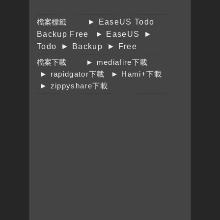
檔案標籤
► EaseUS Todo
Backup Free
► EaseUS
►
Todo
► Backup
► Free
檔案下載