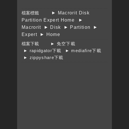
檔案標籤
► Macrorit Disk
Partition Expert Home
►
Macrorit
► Disk
► Partition
►
Expert
► Home
檔案下載