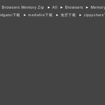
l Browsers Memory Zip
► All
► Browsers
► Memor