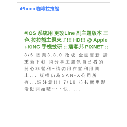
iPhone 咖啡拉拉熊
#iOS 系統用 更改Line 副主題版本 三
色 拉拉熊主題來了!!! HD!!! @ Apple
i-KING 手機技研 :: 痞客邦 PIXNET ::
8/6 因應3.8.0 改板 全面更新 請
重新下載 純分享主題供自己看的
開心非營利~請勿用在營利用圖
上... 版權仍為SAN-X公司所
有...請注意!!! 7/18 拉拉熊重製
活動開始囉~~~快
.....