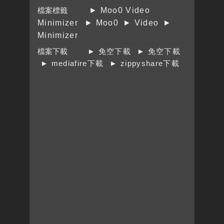
檔案標籤
► Moo0 Video
Minimizer
► Moo0
► Video
►
Minimizer
檔案下載