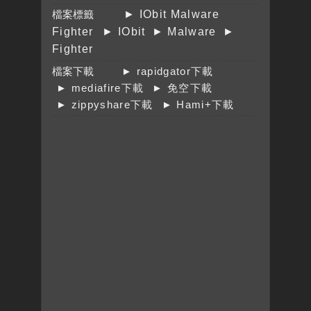
檔案標籤
► IObit Malware
Fighter
► IObit
► Malware
►
Fighter
檔案下載